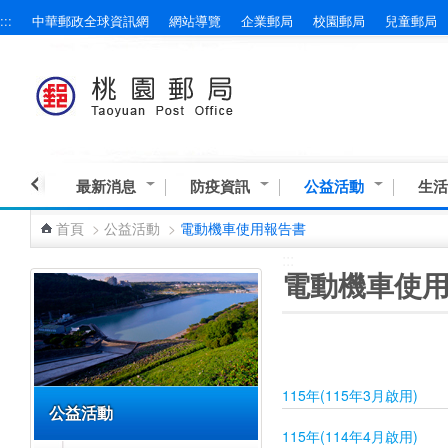
:::
中華郵政全球資訊網
網站導覽
企業郵局
校園郵局
兒童郵局
跳到主要內容區塊
最新消息
防疫資訊
公益活動
生活
首頁
>
公益活動
>
電動機車使用報告書
:::
:::
電動機車使
115年(115年3月啟用)
公益活動
115年(114年4月啟用)