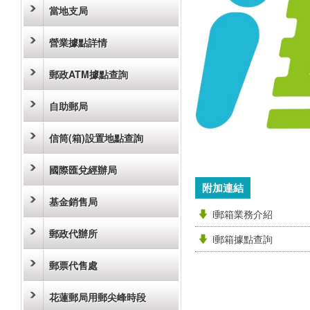
當地支局
營業據點詳情
郵政ATM據點查詢
自助郵局
信筒(箱)設置地點查詢
國際匯兌經辦局
附加連結
基金銷售局
i郵箱業務介紹
郵政代辦所
i郵箱據點查詢
郵票代售處
花蓮郵局用郵尖峰時段