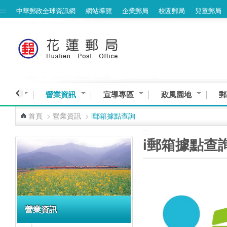
:::
中華郵政全球資訊網
網站導覽
企業郵局
校園郵局
兒童郵局
跳到主要內容區塊
與服務
營業資訊
宣導專區
政風園地
郵
首頁
>
營業資訊
>
i郵箱據點查詢
:::
:::
i郵箱據點查
營業資訊