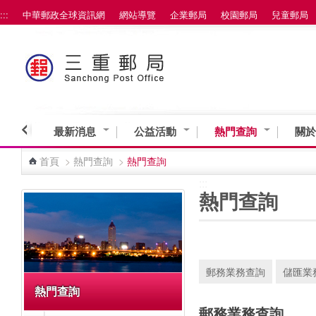
:::
中華郵政全球資訊網
網站導覽
企業郵局
校園郵局
兒童郵局
跳到主要內容區塊
最新消息
公益活動
熱門查詢
關於
首頁
>
熱門查詢
>
熱門查詢
:::
:::
熱門查詢
郵務業務查詢
儲匯業
熱門查詢
郵務業務查詢