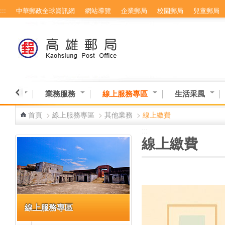
:::
中華郵政全球資訊網
網站導覽
企業郵局
校園郵局
兒童郵局
跳到主要內容區塊
業資訊
業務服務
線上服務專區
生活采風
首頁
>
線上服務專區
>
其他業務
>
線上繳費
:::
:::
線上繳費
線上服務專區