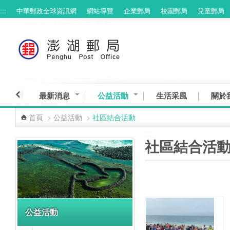
:::
中華郵政全球資訊網
網站導覽
企業郵局
校園郵局
兒童郵局
跳到主要內容區塊
最新消息
公益活動
生活采風
關於
首頁
>
公益活動
>
社區結合活動
:::
:::
社區結合活
公益活動