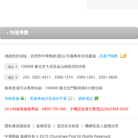
快速導覽
▼
感謝您的蒞臨，若您對中華郵政(股)公司服務有任何建議，
請惠予賜教
106409 臺北市大安區金山南路2段55號
地址
（02）2321-4311、2392-1310、2393-1261、2321-3625
電話
檢舉貪瀆不法專用信箱：100900 臺北北門郵局第610號信箱
智能客服
|
客服專線語音操作手冊
|
網路電話
24小時顧客服務專線：0800-700-365、手機請改撥付費電話(04)2354-2030
隱私權保護政策
|
版權宣告
|
資訊安全政策
|
機構投資人盡職治理
中華郵政 版權所有 © 2013 Chunghwa Post All Rights Reserved.