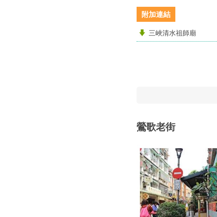
附加連結
三峽清水祖師廟
鶯歌老街