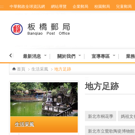
:::
中華郵政全球資訊網
網站導覽
企業郵局
校園郵局
兒童郵局
跳到主要內容區塊
最新消息
關於我們
宣導專區
業務
首頁
>
生活采風
>
地方足跡
:::
:::
地方足跡
新北市桐花季
媽祖文
生活采風
新北市立鶯歌陶瓷博物館