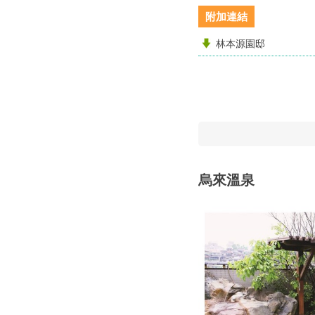
附加連結
林本源園邸
烏來溫泉