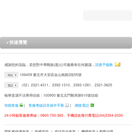
快速導覽
▼
感謝您的蒞臨，若您對中華郵政(股)公司服務有任何建議，
請惠予賜教
106409 臺北市大安區金山南路2段55號
地址
（02）2321-4311、2392-1310、2393-1261、2321-3625
電話
檢舉貪瀆不法專用信箱：100900 臺北北門郵局第610號信箱
智能客服
|
客服專線語音操作手冊
|
網路電話
24小時顧客服務專線：0800-700-365、手機請改撥付費電話(04)2354-2030
隱私權保護政策
|
版權宣告
|
資訊安全政策
|
機構投資人盡職治理