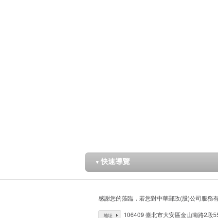
快速導覽
▼
感謝您的蒞臨，若您對中華郵政(股)公司服務
106409 臺北市大安區金山南路2段5
地址