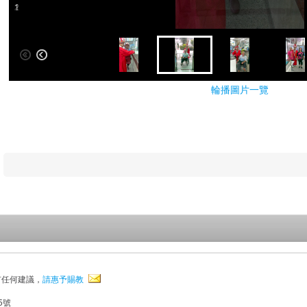
1
2
輪播圖片一覽
有任何建議，
請惠予賜教
5號