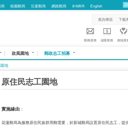
郵局
校園郵局
兒童郵局
網路郵局
English
各地郵局
查詢專區
下載
郵務業務
儲匯業務
壽險業
政風園地
郵政志工招募
工園地
:::
原住民志工園地
實施緣由
：
花蓮郵局為服務原住民族群用郵需要，於新城郵局設置原住民志工，提