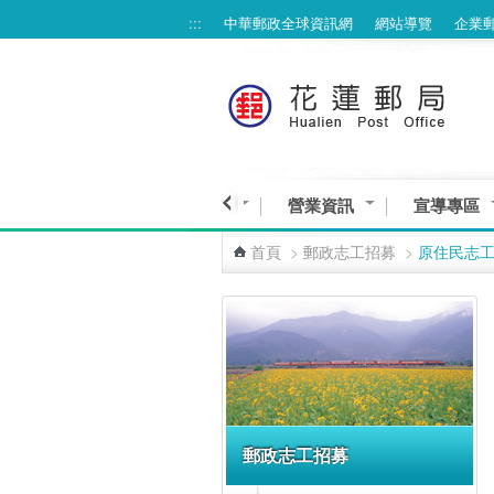
:::
中華郵政全球資訊網
網站導覽
企業
跳到主要內容區塊
線上服務專區
業務與服務
營業資訊
宣導專區
首頁
>
郵政志工招募
>
原住民志
:::
郵政志工招募