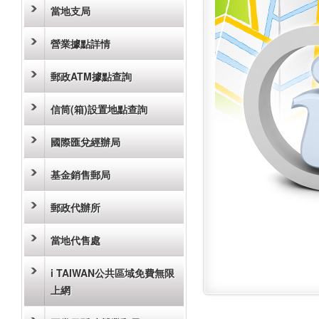
當地支局
營業據點詳情
郵政ATM據點查詢
信筒(箱)設置地點查詢
國際匯兌經辦局
基金銷售郵局
郵政代辦所
當地代售處
i TAIWAN公共區域免費無限
上網