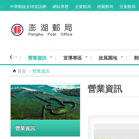
:::
中華郵政全球資訊網
網站導覽
企業郵局
校園郵局
兒童郵局
跳到主要內容區塊
與服務
營業資訊
宣導專區
政風園地
郵
首頁
>
營業資訊
:::
:::
營業資訊
營業資訊