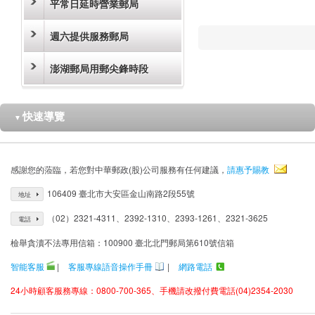
平常日延時營業郵局
週六提供服務郵局
澎湖郵局用郵尖鋒時段
快速導覽
▼
感謝您的蒞臨，若您對中華郵政(股)公司服務有任何建議，
請惠予賜教
106409 臺北市大安區金山南路2段55號
地址
（02）2321-4311、2392-1310、2393-1261、2321-3625
電話
檢舉貪瀆不法專用信箱：100900 臺北北門郵局第610號信箱
智能客服
|
客服專線語音操作手冊
|
網路電話
24小時顧客服務專線：0800-700-365、手機請改撥付費電話(04)2354-2030