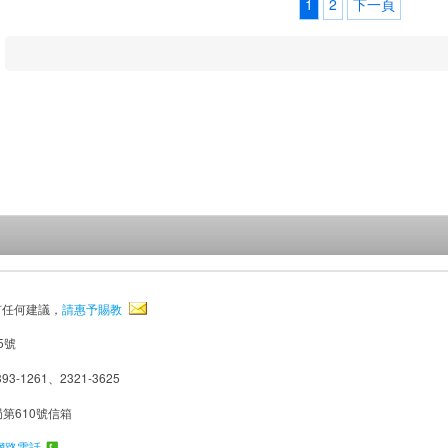
1
2
下一頁
有任何建議，
請惠予賜教
5號
93-1261、2321-3625
局第610號信箱
網路電話