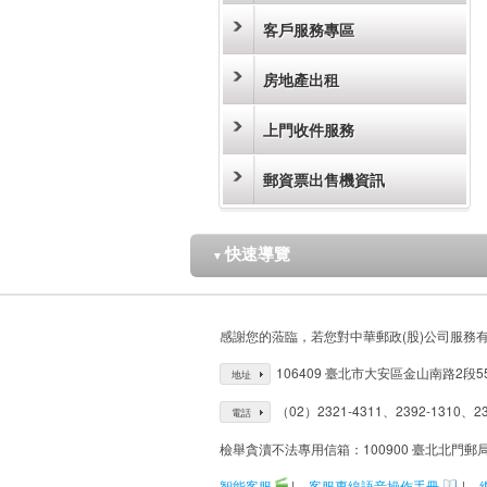
客戶服務專區
房地產出租
上門收件服務
郵資票出售機資訊
快速導覽
▼
感謝您的蒞臨，若您對中華郵政(股)公司服務
106409 臺北市大安區金山南路2段5
地址
（02）2321-4311、2392-1310、23
電話
檢舉貪瀆不法專用信箱：100900 臺北北門郵
智能客服
|
客服專線語音操作手冊
|