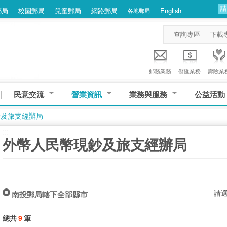
郵局
校園郵局
兒童郵局
網路郵局
English
各地郵局
查詢專區
下載
郵務業務
儲匯業務
壽險業
民意交流
營業資訊
業務與服務
公益活動
鈔及旅支經辦局
:::
外幣人民幣現鈔及旅支經辦局
請
南投郵局轄下全部縣市
總共
9
筆