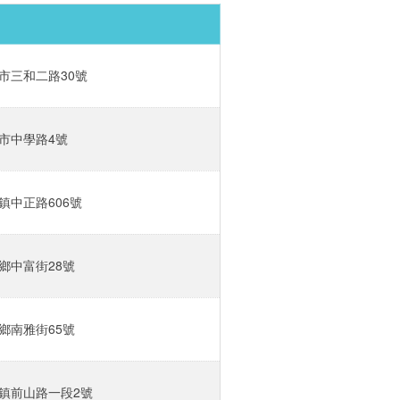
市三和二路30號‎
市中學路4號‎
中正路606號‎
中富街28號‎
南雅街65號‎
鎮前山路一段2號‎