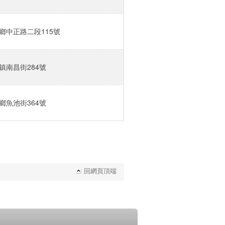
中正路二段115號‎
南昌街284號‎
魚池街364號‎
回網頁頂端