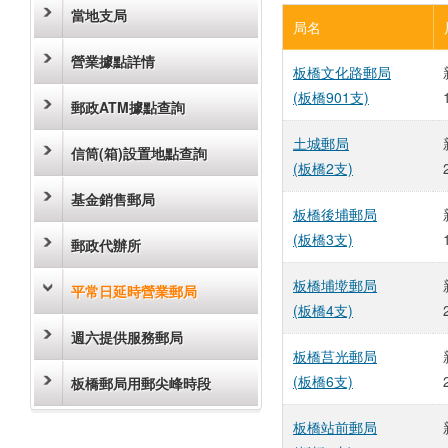
當地支局
局名
營業據點詳情
板橋文化路郵局
(板橋901支)
郵政ATM據點查詢
土城郵局
信筒(箱)設置地點查詢
(板橋2支)
基金銷售郵局
板橋後埔郵局
(板橋3支)
郵政代辦所
板橋埔墘郵局
平常日延時營業郵局
(板橋4支)
週六提供服務郵局
板橋莒光郵局
(板橋6支)
板橋郵局用郵尖峰時段
板橋站前郵局