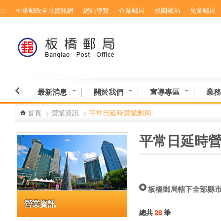
:::
中華郵政全球資訊網
網站導覽
企業郵局
校園郵局
兒童郵局
跳到主要內容區塊
最新消息
關於我們
宣導專區
業務
首頁
>
營業資訊
>
平常日延時營業郵局
:::
:::
平常日延時
板橋郵局轄下全部縣
營業資訊
總共
28
筆