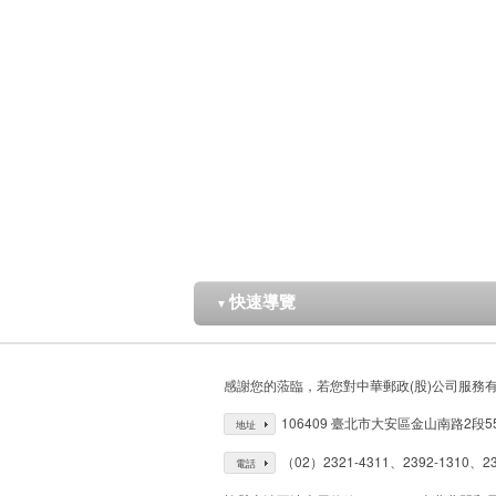
快速導覽
▼
感謝您的蒞臨，若您對中華郵政(股)公司服務
106409 臺北市大安區金山南路2段5
地址
（02）2321-4311、2392-1310、23
電話