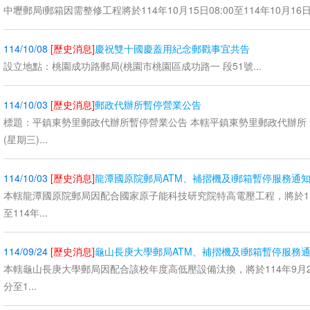
中壢郵局i郵箱因需整修工程將於114年10月15日08:00至114年10月16日1
114/10/08
[歷史消息]
慶祝雙十國慶蓋用紀念郵戳事宜共告
設立地點：桃園成功路郵局(桃園市桃園區成功路一 段51號...
114/10/03
[歷史消息]
郵政代辦所暫停營業公告
標題：平鎮東勢里郵政代辦所暫停營業公告 本轄平鎮東勢里郵政代辦所，將
(星期三)...
114/10/03
[歷史消息]
龍潭國原院郵局ATM、補摺機及i郵箱暫停服務通
本轄龍潭國原院郵局因配合國家原子能科技研究院特高電壓工程，將於114
至114年...
114/09/24
[歷史消息]
龜山長庚大學郵局ATM、補摺機及i郵箱暫停服務
本轄龜山長庚大學郵局因配合該校年度高低壓設備汰換，將於114年9月28日
分至1...