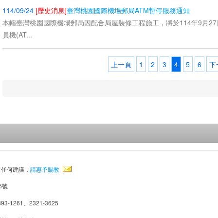
114/09/24
[歷史消息]
臺灣桃園國際機場郵局ATM暫停服務通知
本轄臺灣桃園國際機場郵局因配合局屋裝修工程施工，將於114年9月27
員機(AT...
上一頁
1
2
3
4
5
6
下
有任何建議，
請惠予賜教
5號
93-1261、2321-3625