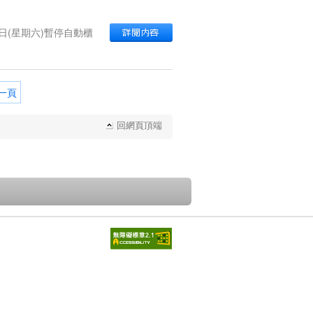
日(星期六)暫停自動櫃
一頁
回網頁頂端