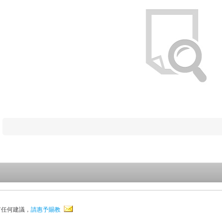
有任何建議，
請惠予賜教