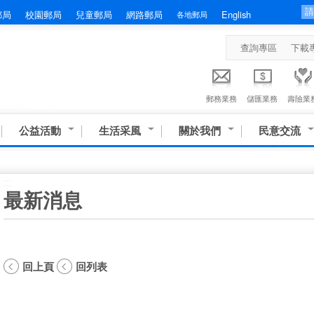
郵局
校園郵局
兒童郵局
網路郵局
English
各地郵局
查詢專區
下載
郵務業務
儲匯業務
壽險業
公益活動
生活采風
關於我們
民意交流
:::
最新消息
回上頁
回列表