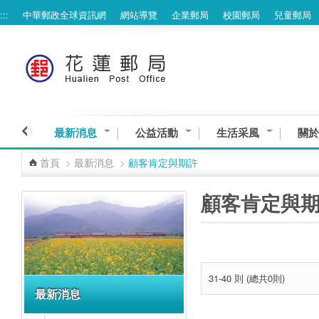
:::
中華郵政全球資訊網
網站導覽
企業郵局
校園郵局
兒童郵局
跳到主要內容區塊
最新消息
公益活動
生活采風
關於
首頁
>
最新消息
>
顧客肯定與期許
:::
:::
顧客肯定與
31-40 則 (總共0則)
最新消息