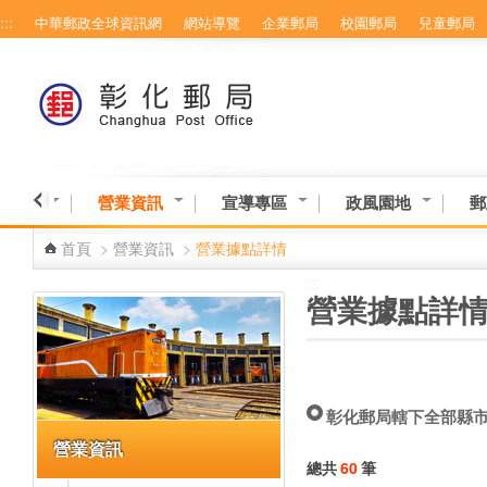
:::
中華郵政全球資訊網
網站導覽
企業郵局
校園郵局
兒童郵局
跳到主要內容區塊
務專區
營業資訊
宣導專區
政風園地
郵
首頁
>
營業資訊
>
營業據點詳情
:::
:::
營業據點詳
彰化郵局轄下全部縣
營業資訊
總共
60
筆