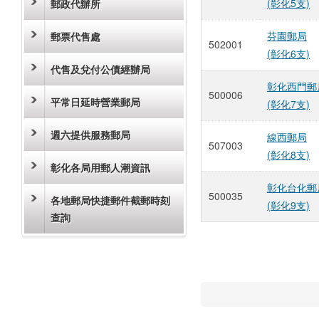
(彰化5支)
郵政代辦所
芬園郵局
郵票代售處
502001
(彰化6支)
代售及兌付公債經辦局
彰化西門郵
500006
平常日延時營業郵局
(彰化7支)
週六提供服務郵局
線西郵局
507003
(彰化8支)
彰化各局用郵人潮資訊
彰化台化郵
500035
各地郵局快捷郵件截郵時刻
(彰化9支)
查詢