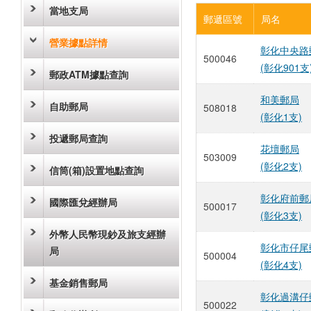
當地支局
郵遞區號
局名
營業據點詳情
彰化中央路
500046
(彰化901支
郵政ATM據點查詢
和美郵局
自助郵局
508018
(彰化1支)
投遞郵局查詢
花壇郵局
503009
(彰化2支)
信筒(箱)設置地點查詢
彰化府前郵
國際匯兌經辦局
500017
(彰化3支)
外幣人民幣現鈔及旅支經辦
彰化市仔尾
局
500004
(彰化4支)
基金銷售郵局
彰化過溝仔
500022