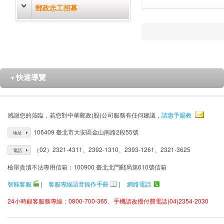
郵政志工招募
快速導覽
▼
感謝您的蒞臨，若您對中華郵政(股)公司服務有任何建議，
請惠予賜教
106409 臺北市大安區金山南路2段55號
地址
（02）2321-4311、2392-1310、2393-1261、2321-3625
電話
檢舉貪瀆不法專用信箱：100900 臺北北門郵局第610號信箱
智能客服
|
客服專線語音操作手冊
|
網路電話
24小時顧客服務專線：0800-700-365、手機請改撥付費電話(04)2354-2030