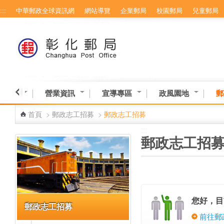
:::
中華郵政全球資訊網
網站導覽
企業郵局
校園郵局
兒童郵局
跳到主要內容區塊
務專區
營業資訊
宣導專區
政風園地
郵
首頁
>
郵政志工招募
>
郵政志工招募
:::
:::
郵政志工招
您好，目
郵政志工招募
前往郵