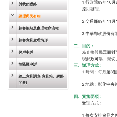
1.行政院89年10
與我們聯絡
原則辦理。
經理與民有約
2.交通部89年11月
顧客抱怨及處理程序流程
3.中華郵政股份有
顧客意見處理情形
二、
目的：
為直接與民眾面對
保戶申訴
現郵政可靠、親切
性騷擾申訴
三、
辦理方式：
1.時間：每月第3
線上意見調查(意見箱、網路
問卷)
2.地點：彰化中
四、
實施要項：
受理方式：
1.每次安排會見