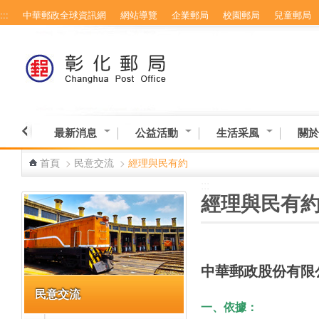
:::
中華郵政全球資訊網
網站導覽
企業郵局
校園郵局
兒童郵局
跳到主要內容區塊
最新消息
公益活動
生活采風
關於
首頁
>
民意交流
>
經理與民有約
:::
:::
經理與民有
中華郵政股份有限
民意交流
一、
依據：