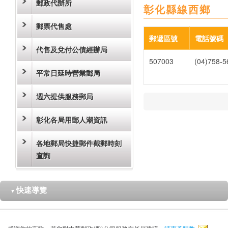
郵政代辦所
彰化縣線西鄉
郵票代售處
郵遞區號
電話號碼
代售及兌付公債經辦局
507003
(04)758-5
平常日延時營業郵局
週六提供服務郵局
彰化各局用郵人潮資訊
各地郵局快捷郵件截郵時刻
查詢
快速導覽
▼