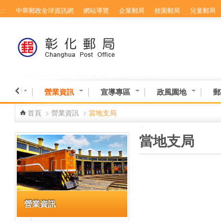
:::
中華郵政全球資訊網
網站導覽
企業郵局
校園郵局
兒童郵局
跳到主要內容區塊
務專區
營業資訊
宣導專區
政風園地
郵
首頁
>
營業資訊
>
當地支局
:::
:::
當地支局
營業資訊