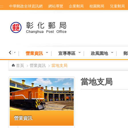
:::
中華郵政全球資訊網
網站導覽
企業郵局
校園郵局
兒童郵局
跳到主要內容區塊
務專區
營業資訊
宣導專區
政風園地
郵
首頁
>
營業資訊
>
當地支局
:::
:::
當地支局
營業資訊