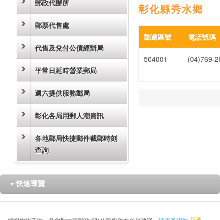
郵政代辦所
彰化縣秀水鄉
郵票代售處
郵遞區號
電話號碼
代售及兌付公債經辦局
504001
(04)769-2
平常日延時營業郵局
週六提供服務郵局
彰化各局用郵人潮資訊
各地郵局快捷郵件截郵時刻
查詢
快速導覽
▼