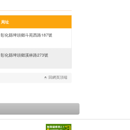
局址
彰化縣埤頭鄉斗苑西路187號
彰化縣埤頭鄉溪林路273號
回網頁頂端