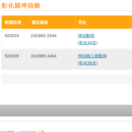
彰化縣埤頭鄉
郵遞區號
電話號碼
局名
523033
(04)892-2044
埤頭郵局
(彰化34支)
523009
(04)889-3404
埤頭路口厝郵局
(彰化36支)