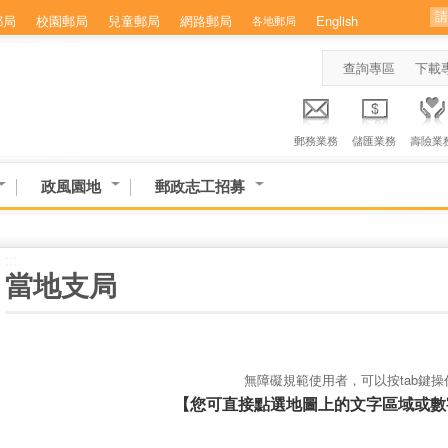
郵局
校園郵局
兒童郵局
網路郵局
English
各地郵局
查詢專區
下載
郵務業務
儲匯業務
壽險業
政風園地
郵政志工招募
:::
當地支局
無障礙規範使用者，可以按tab鍵操
【您可直接點選地圖上的文字區域或數