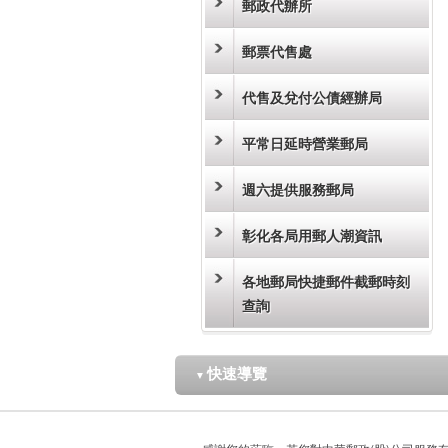
郵政代辦所
郵票代售處
代售及兌付公債經辦局
平常日延時營業郵局
週六提供服務郵局
彰化各局用郵人潮資訊
各地郵局快捷郵件截郵時刻
查詢
快速導覽
▼