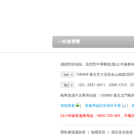
快速導覽
▼
感謝您的蒞臨，若您對中華郵政(股)公司服務
106409 臺北市大安區金山南路2段5
地址
（02）2321-4311、2392-1310、23
電話
檢舉貪瀆不法專用信箱：100900 臺北北門郵
智能客服
|
客服專線語音操作手冊
|
24小時顧客服務專線：0800-700-365、手機請改
隱私權保護政策
|
版權宣告
|
資訊安全政策