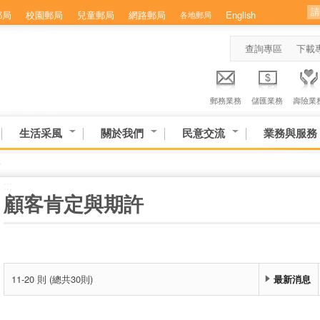
郵局
校園郵局
兒童郵局
網路郵局
English
各地郵局
查詢專區
下載
郵務業務
儲匯業務
壽險業
生活采風
關於我們
民意交流
業務與服務
許
:::
顧客肯定與期許
11-20 則 (總共30則)
最新消息