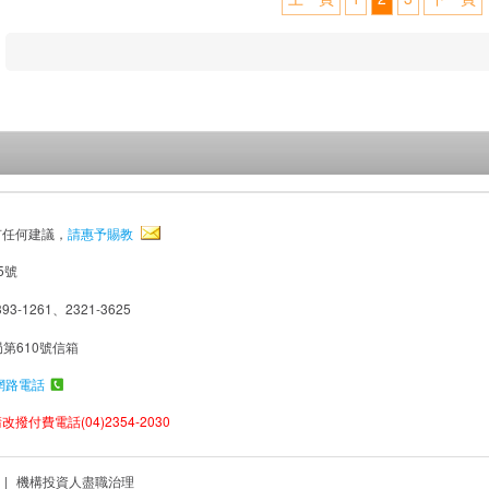
有任何建議，
請惠予賜教
5號
93-1261、2321-3625
局第610號信箱
網路電話
撥付費電話(04)2354-2030
|
機構投資人盡職治理