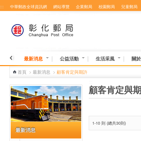
:::
中華郵政全球資訊網
網站導覽
企業郵局
校園郵局
兒童郵局
跳到主要內容區塊
最新消息
公益活動
生活采風
關於
首頁
>
最新消息
>
顧客肯定與期許
:::
:::
顧客肯定與
1-10 則 (總共30則)
最新消息