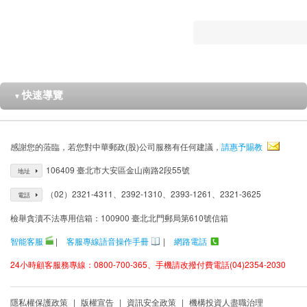
快速導覽
▼
感謝您的蒞臨，若您對中華郵政(股)公司服務有任何建議，
請惠予賜教
106409 臺北市大安區金山南路2段55號
地址
（02）2321-4311、2392-1310、2393-1261、2321-3625
電話
檢舉貪瀆不法專用信箱：100900 臺北北門郵局第610號信箱
智能客服
|
客服專線語音操作手冊
|
網路電話
24小時顧客服務專線：0800-700-365、手機請改撥付費電話(04)2354-2030
隱私權保護政策
|
版權宣告
|
資訊安全政策
|
機構投資人盡職治理