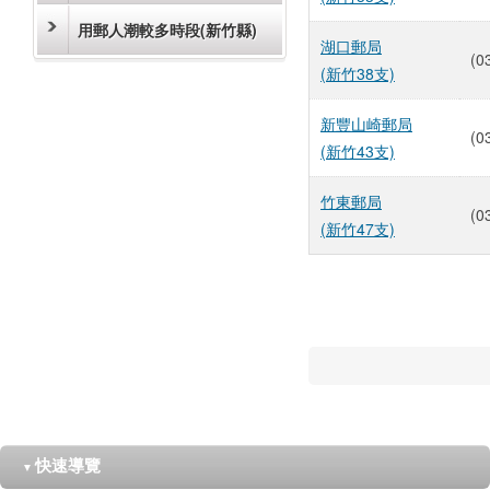
用郵人潮較多時段(新竹縣)
湖口郵局
(0
(新竹38支)
新豐山崎郵局
(0
(新竹43支)
竹東郵局
(0
(新竹47支)
快速導覽
▼