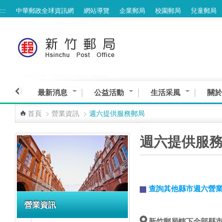
:::
中華郵政全球資訊網
網站導覽
企業郵局
校園郵局
兒童郵局
跳到主要內容區塊
最新消息
公益活動
生活采風
關於
首頁
>
營業資訊
>
週六提供服務郵局
:::
:::
週六提供服
查詢其他縣市週六營
營業資訊
新竹郵局轄下全部縣