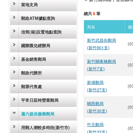
當地支局
總共
8
筆
郵政ATM據點查詢
局名
服
信筒(箱)設置地點查詢
新竹武昌街郵局
(0
國際匯兌經辦局
(新竹901支)
基金銷售郵局
新竹關東橋郵局
(0
(新竹7支)
郵政代辦所
新埔郵局
(0
郵票代售處
(新竹27支)
平常日延時營業郵局
關西郵局
(0
(新竹30支)
週六提供服務郵局
竹北郵局
用郵人潮較多時段(新竹市)
(0
(新竹33支)