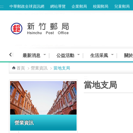
:::
中華郵政全球資訊網
網站導覽
企業郵局
校園郵局
兒童郵局
跳到主要內容區塊
最新消息
公益活動
生活采風
關於
首頁
>
營業資訊
>
當地支局
:::
:::
當地支局
營業資訊