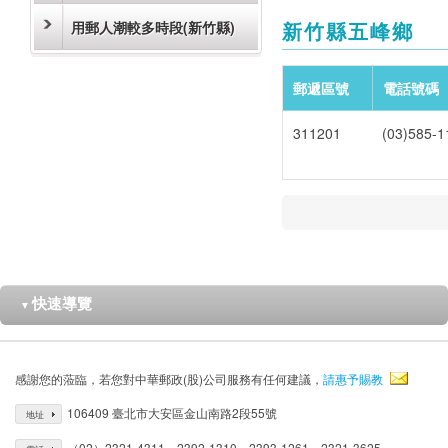
用郵人潮較多時段(新竹縣)
新竹縣五峰鄉
郵遞區號
電話號碼
311201
(03)585-1
快速導覽
▼
感謝您的蒞臨，若您對中華郵政(股)公司服務有任何建議，
請惠予賜教
106409 臺北市大安區金山南路2段55號
地址
（02）2321-4311、2392-1310、2393-1261、2321-3625