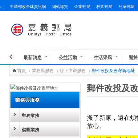
:::
中華郵政全球資訊網
網站導覽
企業郵局
校園郵局
兒童郵局
跳到主要內容區塊
最新消息
公益活動
生活采風
關於
首頁
>
業務與服務
>
線上申辦服務
>
郵件改投及改寄新地址
:::
:::
郵件改投及
業務與服務
郵務業務
搬了新家，還在煩
放心。
儲匯業務