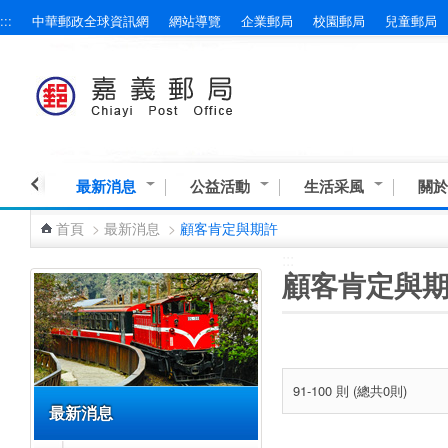
:::
中華郵政全球資訊網
網站導覽
企業郵局
校園郵局
兒童郵局
跳到主要內容區塊
最新消息
公益活動
生活采風
關於
首頁
>
最新消息
>
顧客肯定與期許
:::
:::
顧客肯定與
91-100 則 (總共0則)
最新消息