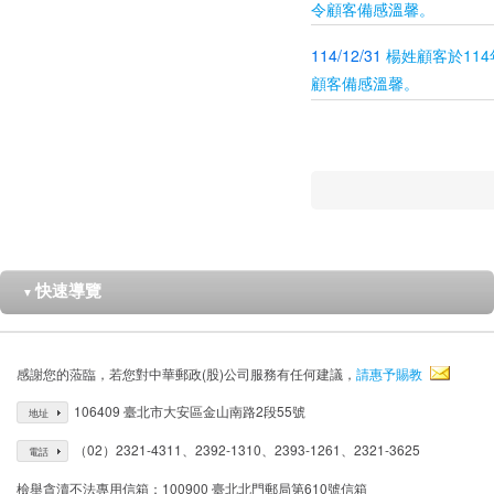
令顧客備感溫馨。
114/12/31
楊姓顧客於11
顧客備感溫馨。
快速導覽
▼
感謝您的蒞臨，若您對中華郵政(股)公司服務有任何建議，
請惠予賜教
106409 臺北市大安區金山南路2段55號
地址
（02）2321-4311、2392-1310、2393-1261、2321-3625
電話
檢舉貪瀆不法專用信箱：100900 臺北北門郵局第610號信箱