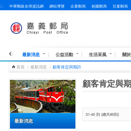
:::
中華郵政全球資訊網
網站導覽
企業郵局
校園郵局
兒童郵局
跳到主要內容區塊
最新消息
公益活動
生活采風
關於
首頁
>
最新消息
>
顧客肯定與期許
:::
:::
顧客肯定與
31-40 則 (總共85則)
最新消息