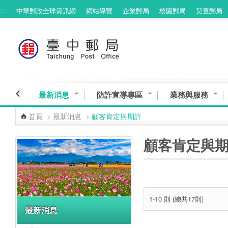
:::
中華郵政全球資訊網
網站導覽
企業郵局
校園郵局
兒童郵局
跳到主要內容區塊
最新消息
防詐宣導專區
業務與服務
首頁
>
最新消息
>
顧客肯定與期許
:::
:::
顧客肯定與
1-10 則 (總共17則)
最新消息