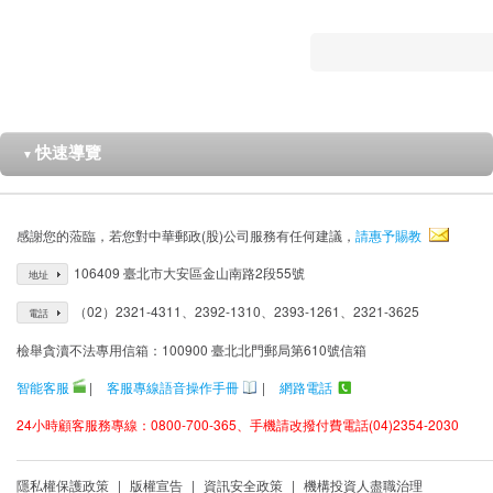
快速導覽
▼
感謝您的蒞臨，若您對中華郵政(股)公司服務有任何建議，
請惠予賜教
106409 臺北市大安區金山南路2段55號
地址
（02）2321-4311、2392-1310、2393-1261、2321-3625
電話
檢舉貪瀆不法專用信箱：100900 臺北北門郵局第610號信箱
智能客服
|
客服專線語音操作手冊
|
網路電話
24小時顧客服務專線：0800-700-365、手機請改撥付費電話(04)2354-2030
隱私權保護政策
|
版權宣告
|
資訊安全政策
|
機構投資人盡職治理