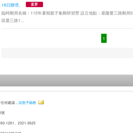
18日辦理。
臨時郵局名稱：115年暑期親子集郵研習營 設立地點：基隆愛三路郵局5
區愛三路1...
1
有任何建議，
請惠予賜教
5號
93-1261、2321-3625