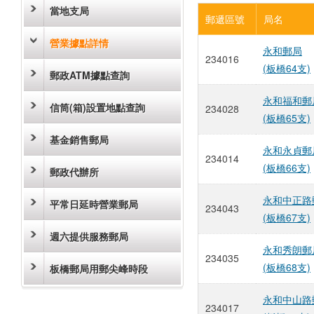
當地支局
郵遞區號
局名
營業據點詳情
永和郵局
234016
(板橋64支)
郵政ATM據點查詢
永和福和郵
信筒(箱)設置地點查詢
234028
(板橋65支)
基金銷售郵局
永和永貞郵
234014
(板橋66支)
郵政代辦所
永和中正路
平常日延時營業郵局
234043
(板橋67支)
週六提供服務郵局
永和秀朗郵
234035
(板橋68支)
板橋郵局用郵尖峰時段
永和中山路
234017