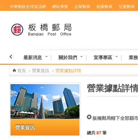
:::
中華郵政全球資訊網
網站導覽
企業郵局
校園郵局
兒童郵局
跳到主要內容區塊
最新消息
關於我們
宣導專區
業務
首頁
>
營業資訊
>
營業據點詳情
:::
:::
營業據點詳
板橋郵局轄下全部縣
營業資訊
總共
87
筆