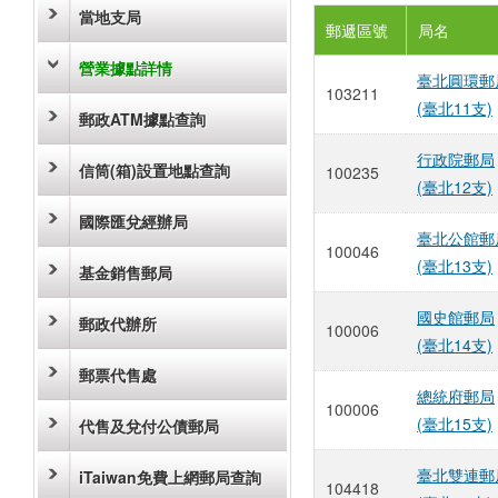
當地支局
郵遞區號
局名
營業據點詳情
臺北圓環郵
103211
(臺北11支)
郵政ATM據點查詢
行政院郵局
信筒(箱)設置地點查詢
100235
(臺北12支)
國際匯兌經辦局
臺北公館郵
100046
(臺北13支)
基金銷售郵局
國史館郵局
郵政代辦所
100006
(臺北14支)
郵票代售處
總統府郵局
100006
(臺北15支)
代售及兌付公債郵局
臺北雙連郵
iTaiwan免費上網郵局查詢
104418