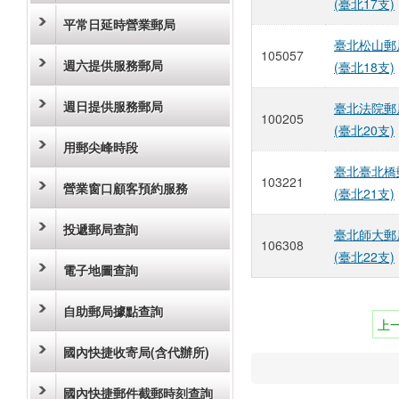
(臺北17支)
平常日延時營業郵局
臺北松山郵
105057
週六提供服務郵局
(臺北18支)
週日提供服務郵局
臺北法院郵
100205
(臺北20支)
用郵尖峰時段
臺北臺北橋
103221
營業窗口顧客預約服務
(臺北21支)
投遞郵局查詢
臺北師大郵
106308
(臺北22支)
電子地圖查詢
自助郵局據點查詢
上
國內快捷收寄局(含代辦所)
國內快捷郵件截郵時刻查詢