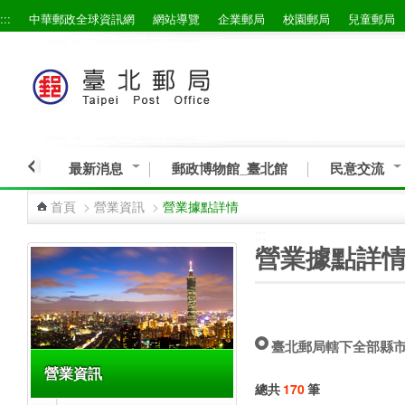
:::
中華郵政全球資訊網
網站導覽
企業郵局
校園郵局
兒童郵局
跳到主要內容區塊
最新消息
郵政博物館_臺北館
民意交流
首頁
>
營業資訊
>
營業據點詳情
:::
:::
營業據點詳
臺北郵局轄下全部縣
營業資訊
總共
170
筆