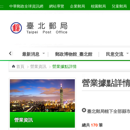
:::
中華郵政全球資訊網
網站導覽
企業郵局
校園郵局
兒童郵局
跳到主要內容區塊
最新消息
郵政博物館_臺北館
民意交流
首頁
>
營業資訊
>
營業據點詳情
:::
:::
營業據點詳
臺北郵局轄下全部縣
營業資訊
總共
170
筆