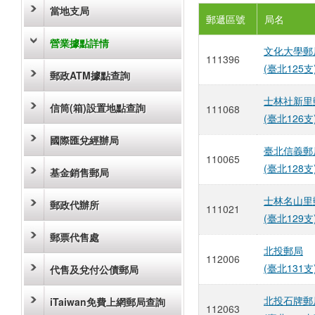
當地支局
郵遞區號
局名
營業據點詳情
文化大學郵
111396
(臺北125支
郵政ATM據點查詢
士林社新里
信筒(箱)設置地點查詢
111068
(臺北126支
國際匯兌經辦局
臺北信義郵
110065
(臺北128支
基金銷售郵局
士林名山里
郵政代辦所
111021
(臺北129支
郵票代售處
北投郵局
112006
(臺北131支
代售及兌付公債郵局
北投石牌郵
iTaiwan免費上網郵局查詢
112063