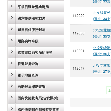
(臺北133支
平常日延時營業郵局
北投關渡郵
112020
週六提供服務郵局
(臺北134支
週日提供服務郵局
北投舊北投
112058
(臺北135支
用郵尖峰時段
北投榮總郵
112201
營業窗口顧客預約服務
(臺北136支
投遞郵局查詢
北投文林郵
112047
(臺北137支
電子地圖查詢
自助郵局據點查詢
國內快捷收寄局(含代辦所)
國內快捷郵件截郵時刻查詢