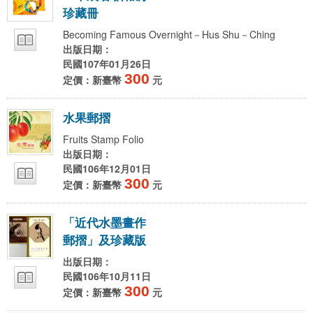
珍
藏
冊
Becoming Famous Overnight－Hus Shu－Ching
出版日期：
民國107年01月26日
300
定價：新臺幣
元
水
果
郵
摺
Fruits Stamp Folio
出版日期：
民國106年12月01日
300
定價：新臺幣
元
「
近
代
水
墨
畫
作
郵
摺
」
及
珍
藏
版
出版日期：
民國106年10月11日
300
定價：新臺幣
元