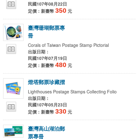
民國107年08月22日
350
定價：新臺幣
元
臺
灣
珊
瑚
郵
票
專
冊
Corals of Taiwan Postage Stamp Pictorial
出版日期：
民國107年07月19日
480
定價：新臺幣
元
燈
塔
郵
票
珍
藏
摺
Lighthouses Postage Stamps Collecting Folio
出版日期：
民國107年05月23日
330
定價：新臺幣
元
臺
灣
高
山
湖
泊
郵
票
專
冊