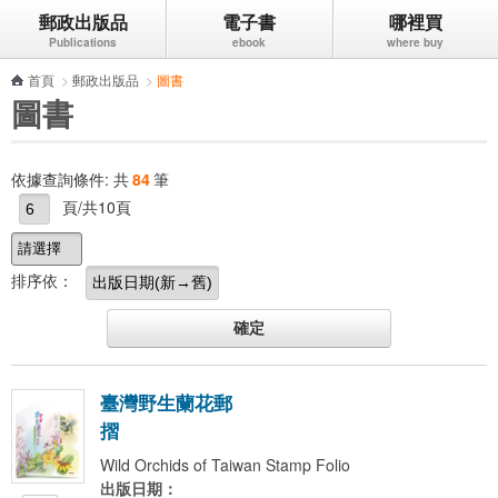
郵政出版品
電子書
哪裡買
跳到主要內容區塊
首頁
>
郵政出版品
>
圖書
圖書
依據查詢條件:
共
84
筆
頁/共10頁
排序依：
臺
灣
野
生
蘭
花
郵
摺
Wild Orchids of Taiwan Stamp Folio
出版日期：