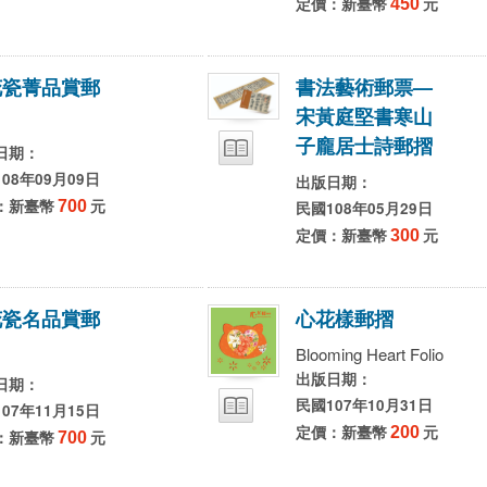
定價：新臺幣
450
元
花
瓷
菁
品
賞
郵
書
法
藝
術
郵
票
—
宋
黃
庭
堅
書
寒
山
子
龐
居
士
詩
郵
摺
日期：
08年09月09日
出版日期：
：新臺幣
700
元
民國108年05月29日
定價：新臺幣
300
元
花
瓷
名
品
賞
郵
心
花
樣
郵
摺
Blooming Heart Folio
出版日期：
日期：
民國107年10月31日
07年11月15日
定價：新臺幣
200
元
：新臺幣
700
元