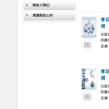
郵政大事記
萬國郵政公約
青
摺
試閱
出版
民國1
定價
青
摺
試閱
出版
民國1
定價