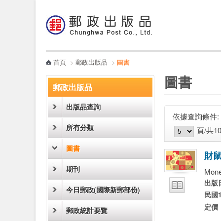
:::
跳到主要內容區塊
電子書
哪裡買
首頁
>
郵政出版品
>
圖書
:::
:::
圖書
郵政出版品
出版品查詢
依據查詢條件:
圖片模式
列表模式
所有分類
頁/共1
圖書
財
期刊
Mone
試閱
出版
今日郵政(國際新郵部份)
民國1
定價
郵政統計要覽