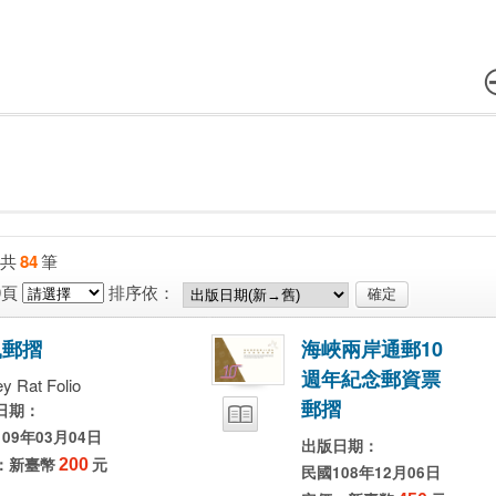
共
84
筆
0頁
排序依：
鼠
郵
摺
海
峽
兩
岸
通
郵
1
0
週
年
紀
念
郵
資
票
y Rat Folio
郵
摺
日期：
09年03月04日
出版日期：
：新臺幣
200
元
民國108年12月06日