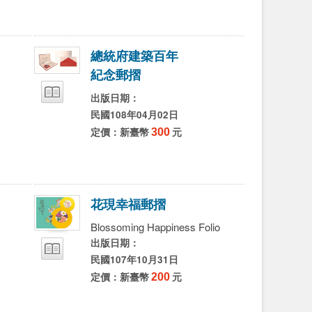
字
字
字
總
統
府
建
築
百
年
紀
念
郵
摺
出版日期：
民國108年04月02日
定價：新臺幣
300
元
花
現
幸
福
郵
摺
Blossoming Happiness Folio
出版日期：
民國107年10月31日
定價：新臺幣
200
元