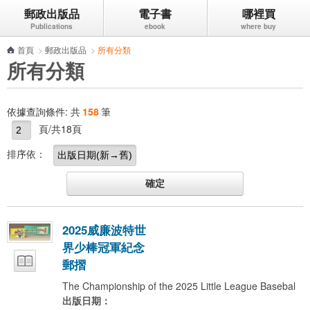
郵政出版品
電子書
哪裡買
跳到主要內容區塊
首頁
>
郵政出版品
>
所有分類
所有分類
依據查詢條件:
共
158
筆
頁/共18頁
排序依：
2
0
2
5
威
廉
波
特
世
界
少
棒
冠
軍
紀
念
郵
摺
The Championship of the 2025 Little League Basebal
出版日期：