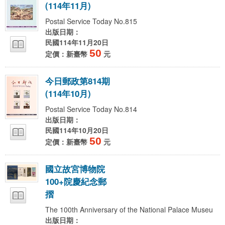
(
1
1
4
年
1
1
月
)
Postal Service Today No.815
出版日期：
民國114年11月20日
50
定價：新臺幣
元
今
日
郵
政
第
8
1
4
期
(
1
1
4
年
1
0
月
)
Postal Service Today No.814
出版日期：
民國114年10月20日
50
定價：新臺幣
元
國
立
故
宮
博
物
院
1
0
0
+
院
慶
紀
念
郵
摺
The 100th Anniversary of the National Palace Museu
出版日期：