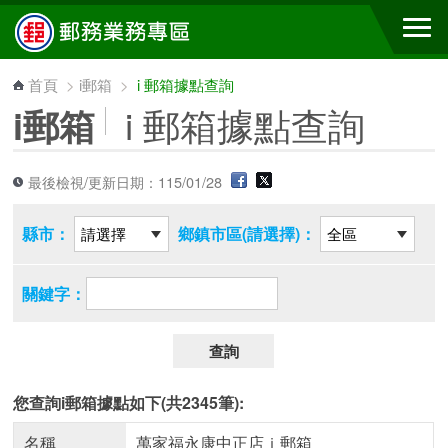
跳到主要內容區塊
首頁
>
i郵箱
>
i 郵箱據點查詢
i 郵箱據點查詢
i郵箱
最後檢視/更新日期：115/01/28
縣市：
鄉鎮市區(請選擇)：
關鍵字：
查詢
您查詢i郵箱據點如下(共2345筆):
名稱
萬家福永康中正店ｉ郵箱