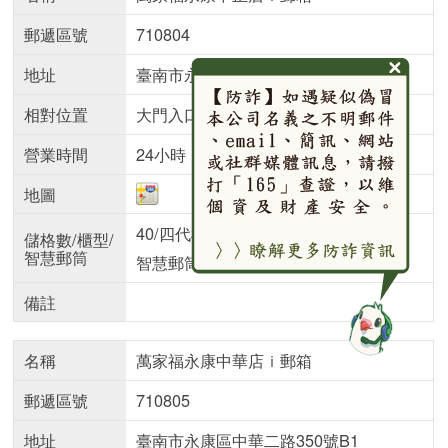
郵遞區號
710804
地址
臺南市永康區中正南路358號
相對位置
大門入口處
營業時間
24小時
地圖
40/四代櫃
儲格數/櫃型/
智慧郵筒
智慧郵筒
備註
名稱
萬家福永康中華店ｉ郵箱
郵遞區號
710805
地址
臺南市永康區中華二路350號B1