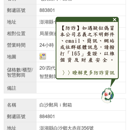
郵遞區號
883801
地址
澎湖縣七美鄉海豐村10鄰19號
相對位置
局屋側邊牆壁
營業時間
24小時
地圖
20/四代櫃
儲格數/櫃型/
智慧郵筒
智慧郵筒
備註
名稱
白沙郵局ｉ郵箱
郵遞區號
884801
地址
澎湖縣白沙鄉大赤崁356號