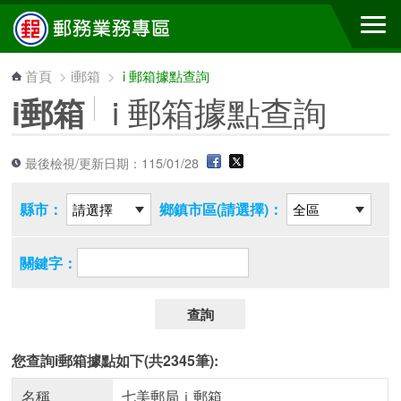
跳到主要內容區塊
首頁
>
i郵箱
>
i 郵箱據點查詢
i 郵箱據點查詢
i郵箱
最後檢視/更新日期：115/01/28
縣市：
鄉鎮市區(請選擇)：
關鍵字：
查詢
您查詢i郵箱據點如下(共2345筆):
名稱
七美郵局ｉ郵箱