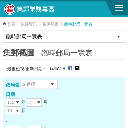
跳到主要內容區塊
首頁
>
集郵資訊
>
集郵戳圖
>
臨時郵局一覽表
集郵戳圖
臨時郵局一覽表
最後檢視/更新日期：114/06/18
依局名
日期
年
月
日
~