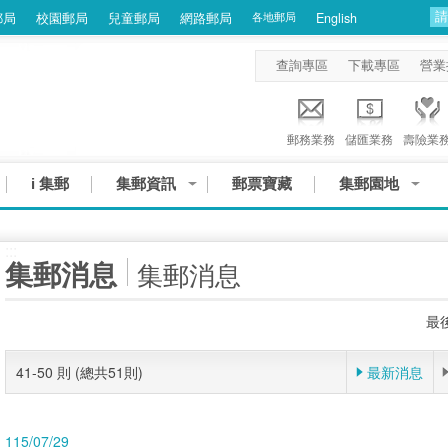
郵局
校園郵局
兒童郵局
網路郵局
各地郵局
English
查詢專區
下載專區
營業
郵務業務
儲匯業務
壽險業
i 集郵
集郵資訊
郵票寶藏
集郵園地
:::
集郵消息
集郵消息
最後
41-50 則 (總共51則)
最新消息
115/07/29