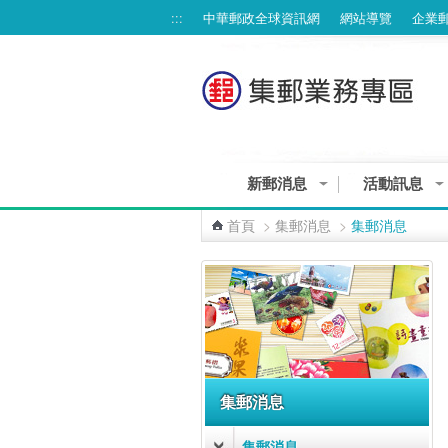
跳到主要內容區塊
:::
中華郵政全球資訊網
網站導覽
企業
新郵消息
活動訊息
集郵業務個資告知聲明
首頁
>
集郵消息
>
集郵消息
:::
集郵消息
集郵消息