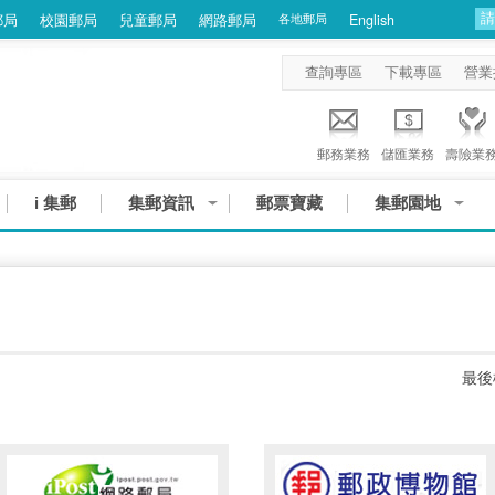
郵局
校園郵局
兒童郵局
網路郵局
各地郵局
English
查詢專區
下載專區
營業
郵務業務
儲匯業務
壽險業
i 集郵
集郵資訊
郵票寶藏
集郵園地
最後