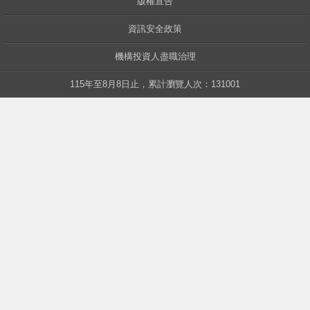
版權宣告
資訊安全政策
中華
機構投資人盡職治理
115年至8月8日止，累計瀏覽人次：131001