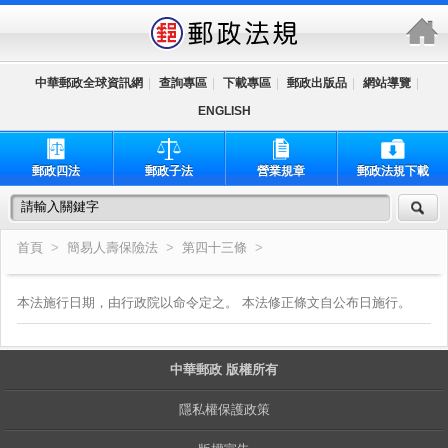
跳到主要內容區塊
中華郵政全球資訊網
|
查詢專區
|
下載專區
|
郵政出版品
|
網站導覽
|
ENGLISH
郵政四法
郵政子法
營業規章
郵政法規下載
首頁
>
簡易人壽保險法
>
第四十三條
>
本法施行日期，由行政院以命令定之。 本法修正條文自公布日施行。
中華郵政 版權所有
隱私權保護政策