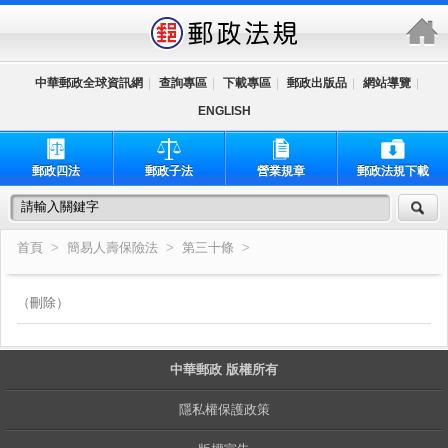
跳到主要內容區塊
中華郵政全球資訊網
|
查詢專區
|
下載專區
|
郵政出版品
|
網站導覽
|
ENGLISH
郵政四法
郵政子法
營業規章
郵政法規下載
首頁
>
簡易人壽保險法
>
第三十條
>
（刪除）
中華郵政 版權所有
隱私權保護政策