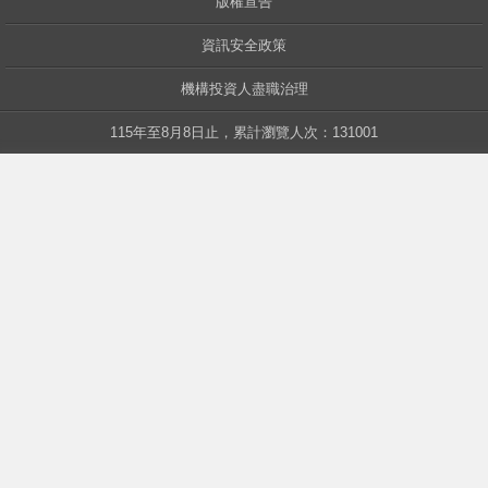
版權宣告
資訊安全政策
中華
機構投資人盡職治理
115年至8月8日止，累計瀏覽人次：131001