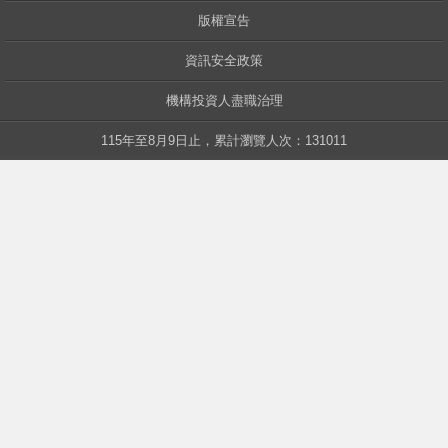
版權宣告
資訊安全政策
中華
機構投資人盡職治理
115年至8月9日止，累計瀏覽人次：131011