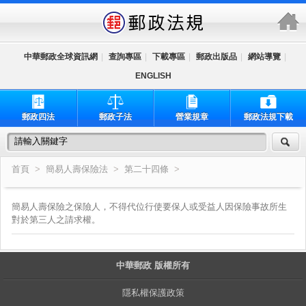
跳到主要內容區塊
中華郵政全球資訊網
|
查詢專區
|
下載專區
|
郵政出版品
|
網站導覽
|
ENGLISH
郵政四法
郵政子法
營業規章
郵政法規下載
首頁
>
簡易人壽保險法
>
第二十四條
>
簡易人壽保險之保險人，不得代位行使要保人或受益人因保險事故所生
對於第三人之請求權。
中華郵政 版權所有
隱私權保護政策