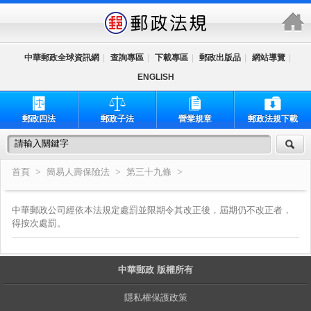
跳到主要內容區塊
中華郵政全球資訊網
|
查詢專區
|
下載專區
|
郵政出版品
|
網站導覽
|
ENGLISH
郵政四法
郵政子法
營業規章
郵政法規下載
首頁
>
簡易人壽保險法
>
第三十九條
>
中華郵政公司經依本法規定處罰並限期令其改正後，屆期仍不改正者，
得按次處罰。
中華郵政 版權所有
隱私權保護政策