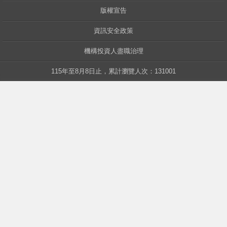
版權宣告
資訊安全政策
中華
機構投資人盡職治理
115年至8月8日止，累計瀏覽人次：131001