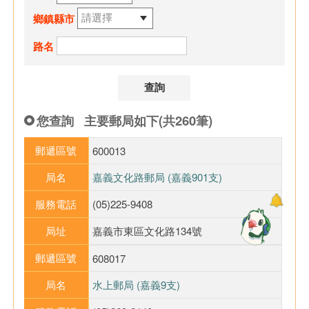
鄉鎮縣市
路名
您查詢
主要郵局如下(共260筆)
郵遞區號
600013
局名
嘉義文化路郵局 (嘉義901支)
服務電話
(05)225-9408
局址
嘉義市東區文化路134號
郵遞區號
608017
局名
水上郵局 (嘉義9支)