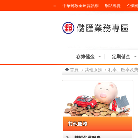
跳到主要內容區塊
:::
中華郵政全球資訊網
網站導覽
企業
存簿儲金
定期儲金
首頁
>
其他服務
>
利率、匯率及
:::
其他服務
轉帳代繳服務