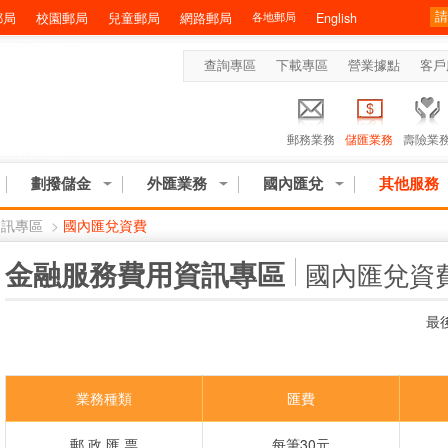
郵局
校園郵局
兒童郵局
網路郵局
各地郵局
English
查詢專區
下載專區
營業據點
客戶
郵務業務
儲匯業務
壽險業
劃撥儲金
外匯業務
國內匯兌
其他服務
資訊專區
>
國內匯兌資費
:::
金融服務費用資訊專區
國內匯兌資
最後
業務種類
匯費
郵 政 匯 票
每筆30元