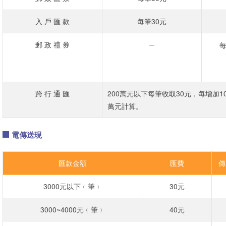
入 戶 匯 款
每筆30元
郵 政 禮 券
─
每
跨 行 通 匯
200萬元以下每筆收取30元，每增加10
萬元計算。
電傳送現
匯款金額
匯費
傳
3000元以下﹙筆﹚
30元
3000~4000元﹙筆﹚
40元