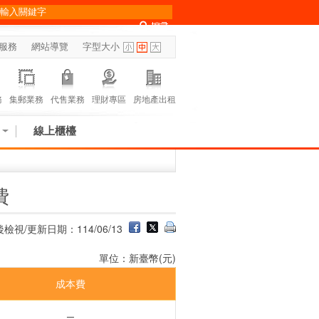
服務
網站導覽
字型大小
務
集郵業務
代售業務
理財專區
房地產出租
線上櫃檯
費
檢視/更新日期：114/06/13
單位：新臺幣(元)
成本費
─