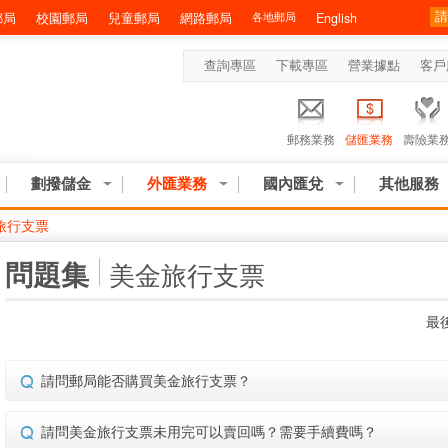
郵局
校園郵局
兒童郵局
網路郵局
各地郵局
English
查詢專區
下載專區
營業據點
客戶
郵務業務
儲匯業務
壽險業
劃撥儲金
外匯業務
國內匯兌
其他服務
旅行支票
:::
問題集
美金旅行支票
最後
請問郵局能否購買美金旅行支票？
請問美金旅行支票未用完可以賣回嗎？需要手續費嗎？