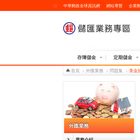
跳到主要內容區塊
:::
中華郵政全球資訊網
網站導覽
企業
存簿儲金
定期儲金
首頁
>
外匯業務
>
問題集
>
美金
:::
外匯業務
業務介紹