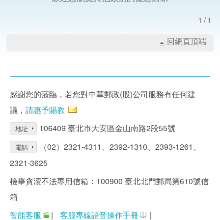
1/1
回網頁頂端
感謝您的蒞臨，若您對中華郵政(股)公司服務有任何建
議，
請惠予賜教
106409 臺北市大安區金山南路2段55號
地址
（02）2321-4311、2392-1310、2393-1261、
電話
2321-3625
檢舉貪瀆不法專用信箱：100900 臺北北門郵局第610號信
箱
智能客服
|
客服專線語音操作手冊
|